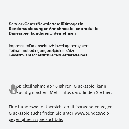
Service-Center
Newsletter
glüXmagazin
Sonderauslosungen
Annahmestellenprodukte
Dauerspiel kündigen
Unternehmen
Impressum
Datenschutz
Hinweisgebersystem
Teilnahmebedingungen
Spieleinsätze
Gewinnwahrscheinlichkeiten
Barrierefreiheit
Spielteilnahme ab 18 Jahren. Glücksspiel kann
süchtig machen. Mehr Infos dazu finden Sie
hier.
Eine bundesweite Übersicht an Hilfsangeboten gegen
Glücksspielsucht finden Sie unter
www.bundesweit-
gegen-gluecksspielsucht.de.