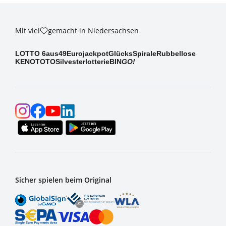
Mit viel
gemacht in Niedersachsen
LOTTO 6aus49
Eurojackpot
GlücksSpirale
Rubbellose
KENO
TOTO
Silvesterlotterie
BIN
GO!
Sicher spielen beim Original