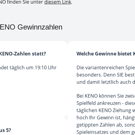
NO finden Sie unter
diesem Link
.
 KENO Gewinnzahlen
KENO-Zahlen statt?
Welche Gewinne bietet
det täglich um 19:10 Uhr
Die variantenreichen Sp
besonders. Denn SIE bes
und damit letztlich auch 
Bei KENO können Sie zwis
Spielfeld ankreuzen - di
täglichen KENO Ziehung w
hoch Ihr Gewinn ist, hängt
getippten Zahlen ab, son
us 5?
Spieleinsatzes und dem 