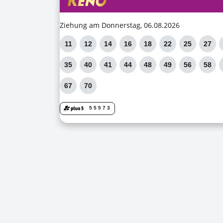
Ziehung am Donnerstag, 06.08.2026
11
12
14
16
18
22
25
27
35
40
41
44
48
49
56
58
67
70
5
5
5
7
3