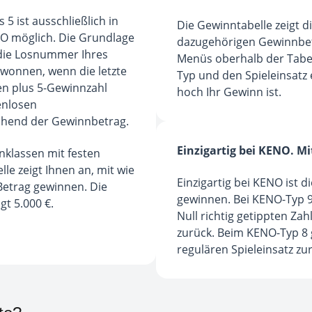
 5 ist ausschließlich in
Die Gewinntabelle zeigt 
O möglich. Die Grundlage
dazugehörigen Gewinnbet
t die Losnummer Ihres
Menüs oberhalb der Tabel
ewonnen, wenn die letzte
Typ und den Spieleinsatz 
en plus 5-Gewinnzahl
hoch Ihr Gewinn ist.
enlosen
chend der Gewinnbetrag.
Einzigartig bei KENO. Mi
nnklassen mit festen
e zeigt Ihnen an, mit wie
Einzigartig bei KENO ist d
 Betrag gewinnen. Die
gewinnen. Bei KENO-Typ 
t 5.000 €.
Null richtig getippten Za
zurück. Beim KENO-Typ 8 g
regulären Spieleinsatz zu