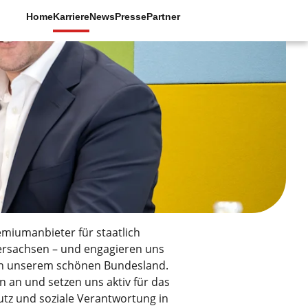
Home
Karriere
News
Presse
Partner
remiumanbieter für staatlich
dersachsen – und engagieren uns
 in unserem schönen Bundesland.
en an und setzen uns aktiv für das
z und soziale Verantwortung in