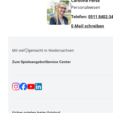
Caroline Ferse
Personalwesen
Telefon:
0511 8402-3
E-Mail schreiben
Mit viel
gemacht in Niedersachsen
Zum Spieleangebot
Service Center
Sicher spielen beim Original