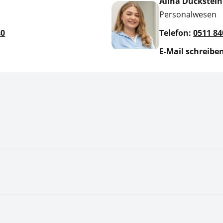
Alina Duckstein
Personalwesen
40
Telefon:
0511 84
E-Mail schreibe