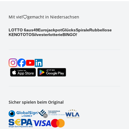
Mit viel
gemacht in Niedersachsen
LOTTO 6aus49
Eurojackpot
GlücksSpirale
Rubbellose
KENO
TOTO
Silvesterlotterie
BIN
GO!
Sicher spielen beim Original