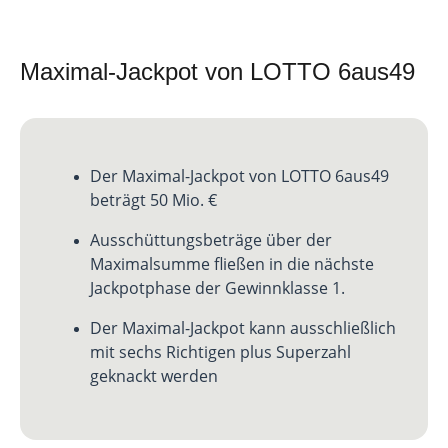
Maximal-Jackpot von LOTTO 6aus49
Der Maximal-Jackpot von LOTTO 6aus49
beträgt 50 Mio. €
Ausschüttungsbeträge über der
Maximalsumme fließen in die nächste
Jackpotphase der Gewinnklasse 1.
Der Maximal-Jackpot kann ausschließlich
mit sechs Richtigen plus Superzahl
geknackt werden