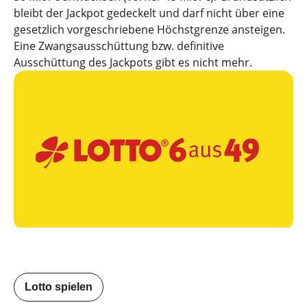
bleibt der Jackpot gedeckelt und darf nicht über eine
gesetzlich vorgeschriebene Höchstgrenze ansteigen.
Eine Zwangsausschüttung bzw. definitive
Ausschüttung des Jackpots gibt es nicht mehr.
Lotto spielen