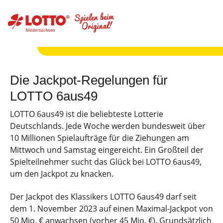
Home
Die Jackpot-Regelungen für
LOTTO 6aus49
LOTTO 6aus49 ist die beliebteste Lotterie
Deutschlands. Jede Woche werden bundesweit über
10 Millionen Spielaufträge für die Ziehungen am
Mittwoch und Samstag eingereicht. Ein Großteil der
Spielteilnehmer sucht das Glück bei LOTTO 6aus49,
um den Jackpot zu knacken.
Der Jackpot des Klassikers LOTTO 6aus49 darf seit
dem 1. November 2023 auf einen Maximal-Jackpot von
50 Mio. € anwachsen (vorher 45 Mio. €). Grundsätzlich