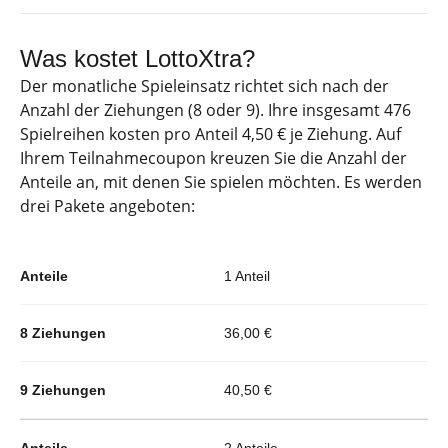
Was kostet LottoXtra?
Der monatliche Spieleinsatz richtet sich nach der
Anzahl der Ziehungen (8 oder 9). Ihre insgesamt 476
Spielreihen kosten pro Anteil 4,50 € je Ziehung. Auf
Ihrem Teilnahmecoupon kreuzen Sie die Anzahl der
Anteile an, mit denen Sie spielen möchten. Es werden
drei Pakete angeboten:
1 Anteil
36,00 €
40,50 €
2 Anteile