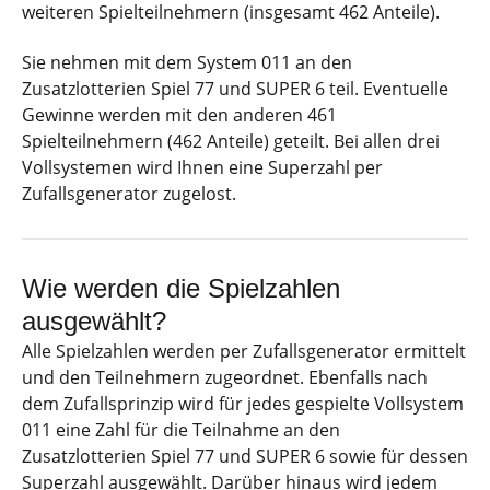
weiteren Spielteilnehmern (insgesamt 462 Anteile).
Sie nehmen mit dem System 011 an den
Zusatzlotterien Spiel 77 und SUPER 6 teil. Eventuelle
Gewinne werden mit den anderen 461
Spielteilnehmern (462 Anteile) geteilt. Bei allen drei
Vollsystemen wird Ihnen eine Superzahl per
Zufallsgenerator zugelost.
Wie werden die Spielzahlen
ausgewählt?
Alle Spielzahlen werden per Zufallsgenerator ermittelt
und den Teilnehmern zugeordnet. Ebenfalls nach
dem Zufallsprinzip wird für jedes gespielte Vollsystem
011 eine Zahl für die Teilnahme an den
Zusatzlotterien Spiel 77 und SUPER 6 sowie für dessen
Superzahl ausgewählt. Darüber hinaus wird jedem