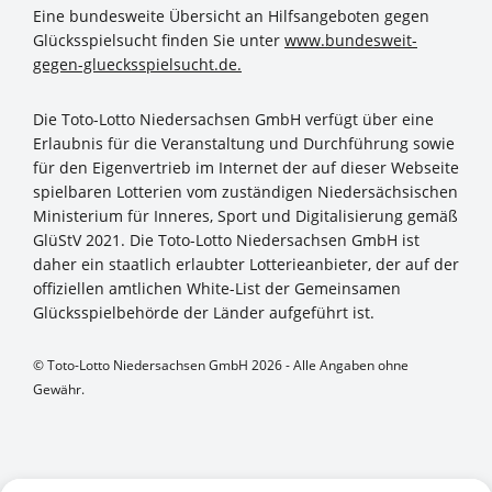
Eine bundesweite Übersicht an Hilfsangeboten gegen
Glücksspielsucht finden Sie unter
www.bundesweit-
gegen-gluecksspielsucht.de.
Die Toto-Lotto Niedersachsen GmbH verfügt über eine
Erlaubnis für die Veranstaltung und Durchführung sowie
für den Eigenvertrieb im Internet der auf dieser Webseite
spielbaren Lotterien vom zuständigen Niedersächsischen
Ministerium für Inneres, Sport und Digitalisierung gemäß
GlüStV 2021. Die Toto-Lotto Niedersachsen GmbH ist
daher ein staatlich erlaubter Lotterieanbieter, der auf der
offiziellen amtlichen White-List der Gemeinsamen
Glücksspielbehörde der Länder aufgeführt ist.
© Toto-Lotto Niedersachsen GmbH 2026 - Alle Angaben ohne
Gewähr.