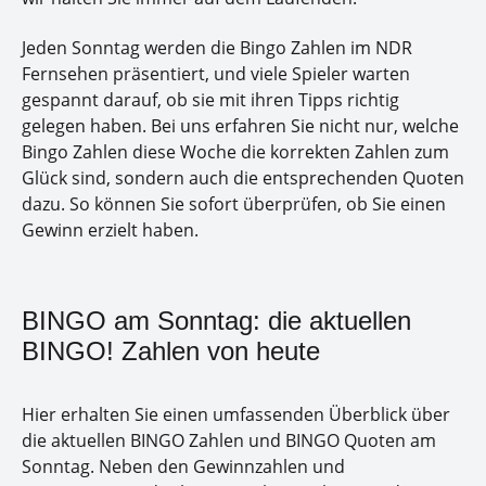
Jeden Sonntag werden die Bingo Zahlen im NDR
Fernsehen präsentiert, und viele Spieler warten
gespannt darauf, ob sie mit ihren Tipps richtig
gelegen haben. Bei uns erfahren Sie nicht nur, welche
Bingo Zahlen diese Woche die korrekten Zahlen zum
Glück sind, sondern auch die entsprechenden Quoten
dazu. So können Sie sofort überprüfen, ob Sie einen
Gewinn erzielt haben.
BINGO am Sonntag: die aktuellen
BINGO! Zahlen von heute
Hier erhalten Sie einen umfassenden Überblick über
die aktuellen BINGO Zahlen und BINGO Quoten am
Sonntag. Neben den Gewinnzahlen und