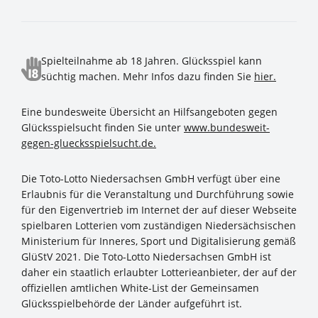
Spielteilnahme ab 18 Jahren. Glücksspiel kann
süchtig machen. Mehr Infos dazu finden Sie
hier.
Eine bundesweite Übersicht an Hilfsangeboten gegen
Glücksspielsucht finden Sie unter
www.bundesweit-
gegen-gluecksspielsucht.de.
Die Toto-Lotto Niedersachsen GmbH verfügt über eine
Erlaubnis für die Veranstaltung und Durchführung sowie
für den Eigenvertrieb im Internet der auf dieser Webseite
spielbaren Lotterien vom zuständigen Niedersächsischen
Ministerium für Inneres, Sport und Digitalisierung gemäß
GlüStV 2021. Die Toto-Lotto Niedersachsen GmbH ist
daher ein staatlich erlaubter Lotterieanbieter, der auf der
offiziellen amtlichen White-List der Gemeinsamen
Glücksspielbehörde der Länder aufgeführt ist.