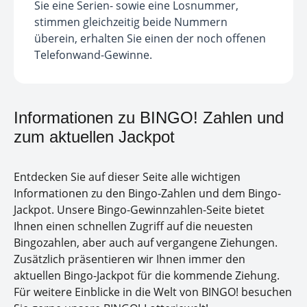
Sie eine Serien- sowie eine Losnummer,
stimmen gleichzeitig beide Nummern
überein, erhalten Sie einen der noch offenen
Telefonwand-Gewinne.
Informationen zu BINGO! Zahlen und
zum aktuellen Jackpot
Entdecken Sie auf dieser Seite alle wichtigen
Informationen zu den Bingo-Zahlen und dem Bingo-
Jackpot. Unsere Bingo-Gewinnzahlen-Seite bietet
Ihnen einen schnellen Zugriff auf die neuesten
Bingozahlen, aber auch auf vergangene Ziehungen.
Zusätzlich präsentieren wir Ihnen immer den
aktuellen Bingo-Jackpot für die kommende Ziehung.
Für weitere Einblicke in die Welt von BINGO! besuchen