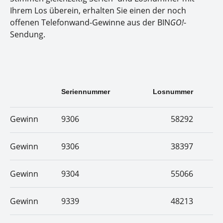
Ihrem Los überein, erhalten Sie einen der noch
offenen Telefonwand-Gewinne aus der BIN
GO!
-
Sendung.
Seriennummer
Losnummer
Gewinn
9306
58292
Gewinn
9306
38397
Gewinn
9304
55066
Gewinn
9339
48213