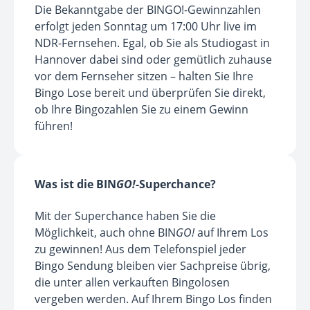
Die Bekanntgabe der BINGO!-Gewinnzahlen
erfolgt jeden Sonntag um 17:00 Uhr live im
NDR-Fernsehen. Egal, ob Sie als Studiogast in
Hannover dabei sind oder gemütlich zuhause
vor dem Fernseher sitzen – halten Sie Ihre
Bingo Lose bereit und überprüfen Sie direkt,
ob Ihre Bingozahlen Sie zu einem Gewinn
führen!
Was ist die BIN
GO!
-Superchance?
Mit der Superchance haben Sie die
Möglichkeit, auch ohne BIN
GO!
auf Ihrem Los
zu gewinnen! Aus dem Telefonspiel jeder
Bingo Sendung bleiben vier Sachpreise übrig,
die unter allen verkauften Bingolosen
vergeben werden. Auf Ihrem Bingo Los finden