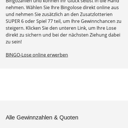
Bingozahlen und können Ihr Glück selbst in die Hand
nehmen. Wählen Sie Ihre Bingolose direkt online aus
und nehmen Sie zusätzlich an den Zusatzlotterien
SUPER 6 oder Spiel 77 teil, um Ihre Gewinnchancen zu
steigern. Klicken Sie den unteren Link, um Ihre Lose
direkt zu sichern und bei der nächsten Ziehung dabei
zu sein!
BINGO-Lose online erwerben
Alle Gewinnzahlen & Quoten