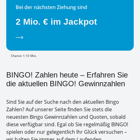
Bei der nächsten Ziehung sind
2 Mio. € im Jackpot
Chance 1:10 Mio.
BINGO! Zahlen heute – Erfahren Sie
die aktuellen BINGO! Gewinnzahlen
Sind Sie auf der Suche nach den aktuellen Bingo
Zahlen? Auf unserer Seite finden Sie stets die
neuesten Bingo Gewinnzahlen und Quoten, sobald
diese verfügbar sind. Egal ob Sie regelmäßig BINGO!
spielen oder nur gelegentlich Ihr Glück versuchen –
wir halten Sie immer auf dem Laufenden.